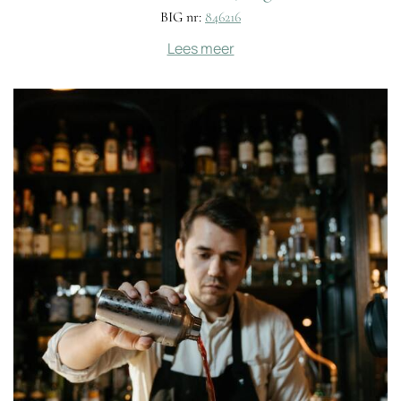
BIG nr:
846216
Lees meer