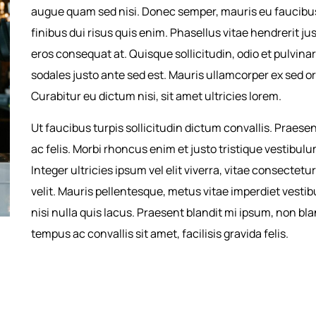
augue quam sed nisi. Donec semper, mauris eu faucibus 
finibus dui risus quis enim. Phasellus vitae hendrerit j
eros consequat at. Quisque sollicitudin, odio et pulvinar 
sodales justo ante sed est. Mauris ullamcorper ex sed o
Curabitur eu dictum nisi, sit amet ultricies lorem.
Ut faucibus turpis sollicitudin dictum convallis. Praesen
ac felis. Morbi rhoncus enim et justo tristique vestibul
Integer ultricies ipsum vel elit viverra, vitae consecte
velit. Mauris pellentesque, metus vitae imperdiet vesti
nisi nulla quis lacus. Praesent blandit mi ipsum, non bl
tempus ac convallis sit amet, facilisis gravida felis.