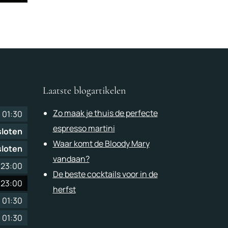
Laatste blogartikelen
Zo maak je thuis de perfecte
-
01:30
espresso martini
loten
Waar komt de Bloody Mary
loten
vandaan?
-
23:00
De beste cocktails voor in de
-
23:00
herfst
-
01:30
-
01:30