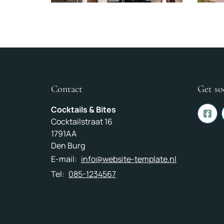
Contact
Get so
Cocktails & Bites
Richard Gruiten
Chan
Cocktailstraat 16
Cocktail Master
Bedi
1791AA
Den Burg
E-mail:
info@website-template.nl
Tel:
085-1234567