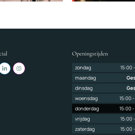
cial
Openingstijden
zondag
15:00
nah de Jong
Maurits Volare
maandag
Ges
ening
Eigenaar
dinsdag
Ges
woensdag
15:00
donderdag
15:00
vrijdag
15:00
zaterdag
15:00