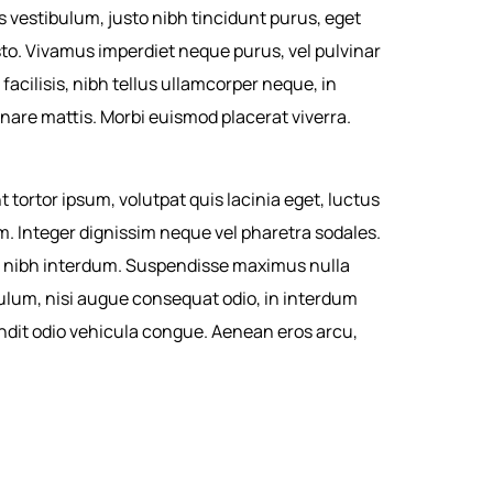
vestibulum, justo nibh tincidunt purus, eget
usto. Vivamus imperdiet neque purus, vel pulvinar
facilisis, nibh tellus ullamcorper neque, in
rnare mattis. Morbi euismod placerat viverra.
t tortor ipsum, volutpat quis lacinia eget, luctus
um. Integer dignissim neque vel pharetra sodales.
tur nibh interdum. Suspendisse maximus nulla
bulum, nisi augue consequat odio, in interdum
andit odio vehicula congue. Aenean eros arcu,