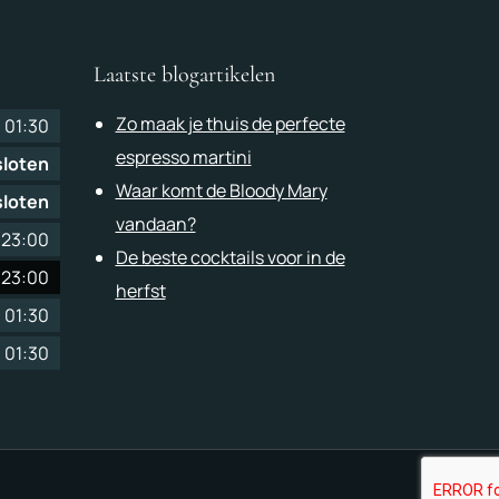
Laatste blogartikelen
Zo maak je thuis de perfecte
-
01:30
espresso martini
loten
Waar komt de Bloody Mary
loten
vandaan?
-
23:00
De beste cocktails voor in de
-
23:00
herfst
-
01:30
-
01:30